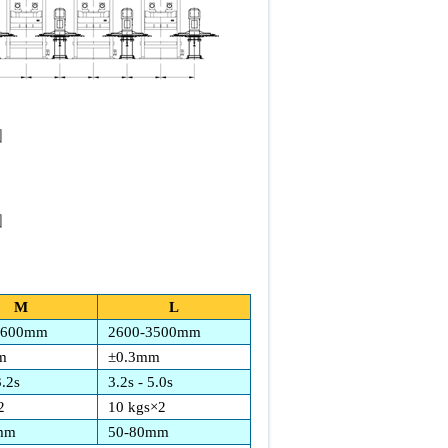
图
图
M
L
2600mm
2600-3500mm
m
±0.3mm
3.2s
3.2s - 5.0s
2
10 kgs×2
mm
50-80mm