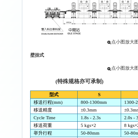
点小图放大
壁挂式
点小图放大
主要规格
(特殊规格亦可承制)
型式
S
移送行程(mm)
800-1300mm
1300-
移送精度
±0.3mm
±0.3m
Cycle Time
1.8s - 2.3s
2.0s - 
移送荷重
5 kgs×2
8 kgs×
举升行程
50-80mm
50-80