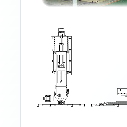
壁挂式
落地式