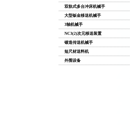
双轨式多台冲床机械手
大型钣金移送机械手
3轴机械手
NC3(2)次元移送装置
锻造传送机械手
短尺材送料机
外围设备
NC 三合一料架矫直送料机
NC 滚轮送料机
二合一料架暨矫直机
积层料架
双入料台车料架
旋转料架
双头料架
多轴式攻牙机