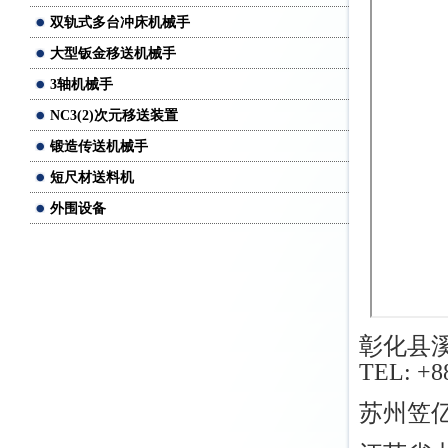
双轨式多台冲床机械手
大型钣金移送机械手
3轴机械手
NC3(2)次元移送装置
锻造传送机械手
短尺材送料机
外围设备
NC 三合一料架矫直送料机
NC 滚轮送料机
二合一料架暨矫直机
积层料架
彰化县溪
双入料台车料架
TEL: +8
旋转料架
苏州笠
双头料架
多轴式攻牙机